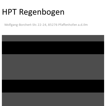
HPT Regenbogen
Wolfgang-Borchert-Str. 22-24, 85276 Pfaffenhofen a.d.Ilm